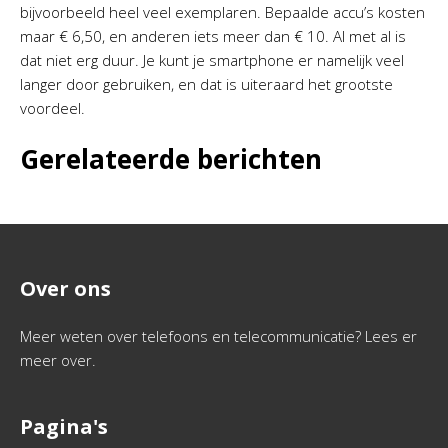
bijvoorbeeld heel veel exemplaren. Bepaalde accu’s kosten
maar € 6,50, en anderen iets meer dan € 10. Al met al is
dat niet erg duur. Je kunt je smartphone er namelijk veel
langer door gebruiken, en dat is uiteraard het grootste
voordeel.
Gerelateerde berichten
Over ons
Meer weten over telefoons en telecommunicatie? Lees er
meer over.
Pagina's