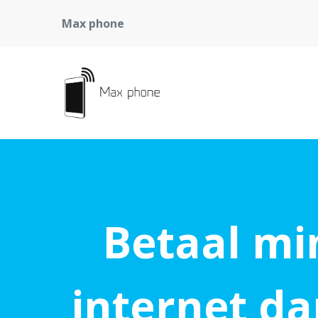
Max phone
Betaal min
internet da