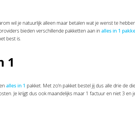
rom wil je natuurlijk alleen maar betalen wat je wenst te hebben
e providers bieden verschillende pakketten aan in
alles in 1 pakk
het best is.
n 1
een
alles in 1
pakket. Met zo’n pakket bestel jij dus alle drie de die
sten. Je krijgt dus ook maandelijks maar 1 factuur en niet 3 en 
!