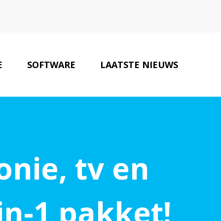
E
SOFTWARE
LAATSTE NIEUWS
ONZE PARTNERS
CONTACT
onie, tv en
in-1 pakket!