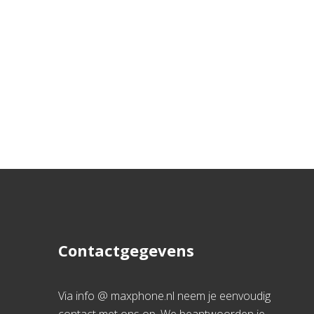
Contactgegevens
Via info @ maxphone.nl neem je eenvoudig
contact met ons op. We beantwoorden je