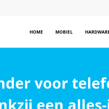
HOME
MOBIEL
HARDWAR
der voor telef
nkzij een alles-