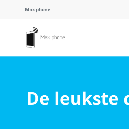
Max phone
De leukste 