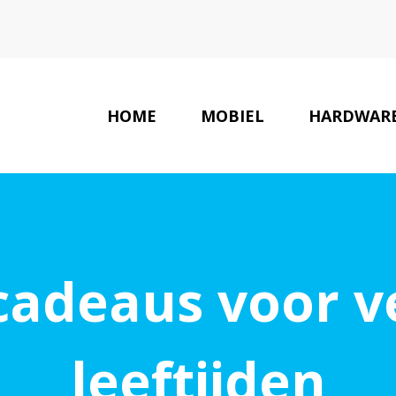
HOME
MOBIEL
HARDWAR
cadeaus voor v
leeftijden