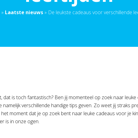
»
Laatste nieuws
»
De leukste cadeaus voor verschillende lee
at is toch fantastisch? Ben jij momenteel op zoek naar leuke ca
namelijk verschillende handige tips geven. Zo weet jij straks pre
 het moment dat je op zoek bent naar leuke cadeaus voor je ki
r is in onze ogen.